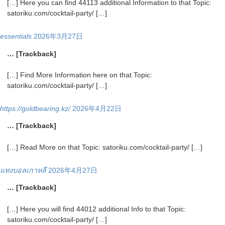
[…] Here you can find 44113 additional Information to that Topic:
satoriku.com/cocktail-party/ […]
essentials
2026年3月27日
… [Trackback]
[…] Find More Information here on that Topic:
satoriku.com/cocktail-party/ […]
https://goldbearing.kz/
2026年4月22日
… [Trackback]
[…] Read More on that Topic: satoriku.com/cocktail-party/ […]
แทงบอลเกาหลี
2026年4月27日
… [Trackback]
[…] Here you will find 44012 additional Info to that Topic:
satoriku.com/cocktail-party/ […]