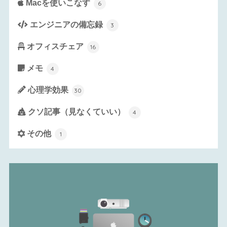
Macを使いこなす
6
エンジニアの備忘録
3
オフィスチェア
16
メモ
4
心理学効果
30
クソ記事（見なくていい）
4
その他
1