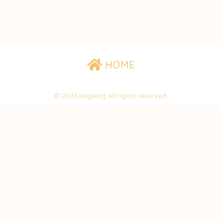
HOME
© 2026 kagulog All rights reserved.