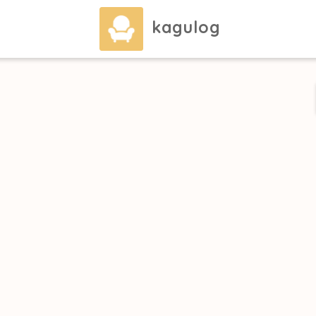
kagulog