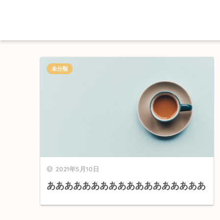
未分類
2021年5月10日
ああああああああああああああああああ