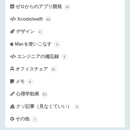
ゼロからのアプリ開発
14
Xcode/swift
48
デザイン
4
Macを使いこなす
6
エンジニアの備忘録
3
オフィスチェア
16
メモ
4
心理学効果
30
クソ記事（見なくていい）
4
その他
1