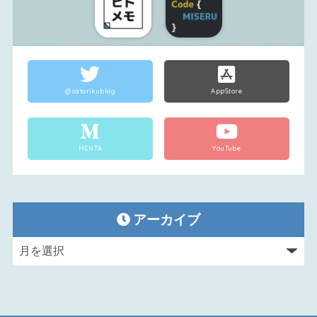
@satorikublog
AppStore
MENTA
YouTube
アーカイブ