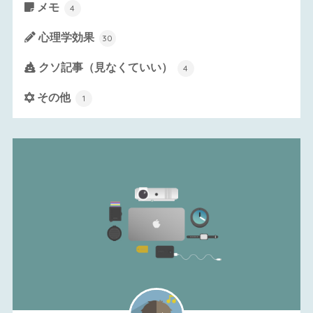
メモ
4
心理学効果
30
クソ記事（見なくていい）
4
その他
1