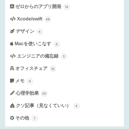
ゼロからのアプリ開発
14
Xcode/swift
48
デザイン
4
Macを使いこなす
6
エンジニアの備忘録
3
オフィスチェア
16
メモ
4
心理学効果
30
クソ記事（見なくていい）
4
その他
1