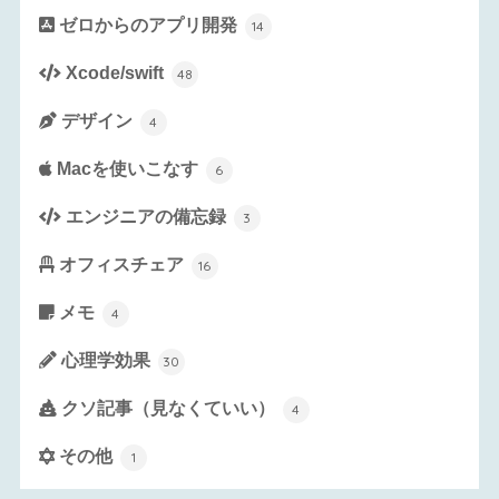
ゼロからのアプリ開発
14
Xcode/swift
48
デザイン
4
Macを使いこなす
6
エンジニアの備忘録
3
オフィスチェア
16
メモ
4
心理学効果
30
クソ記事（見なくていい）
4
その他
1