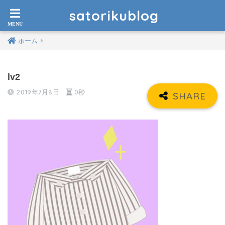
satorikublog
ホーム
lv2
2019年7月8日
0秒