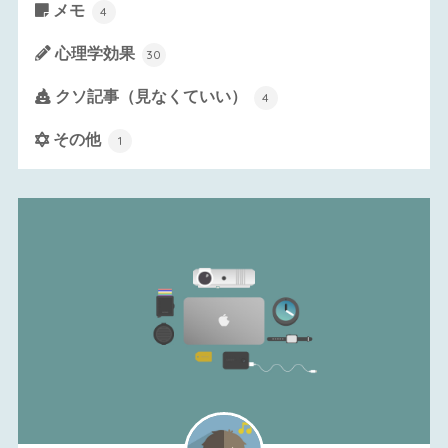
メモ
4
心理学効果
30
クソ記事（見なくていい）
4
その他
1