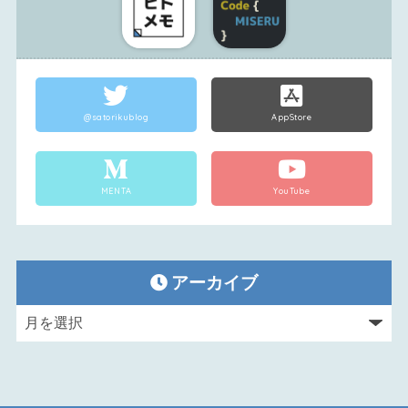
@satorikublog
AppStore
MENTA
YouTube
アーカイブ