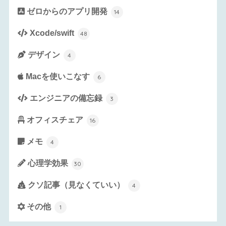
ゼロからのアプリ開発
14
Xcode/swift
48
デザイン
4
Macを使いこなす
6
エンジニアの備忘録
3
オフィスチェア
16
メモ
4
心理学効果
30
クソ記事（見なくていい）
4
その他
1