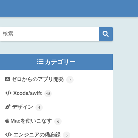
カテゴリー
ゼロからのアプリ開発
14
Xcode/swift
48
デザイン
4
Macを使いこなす
6
エンジニアの備忘録
3