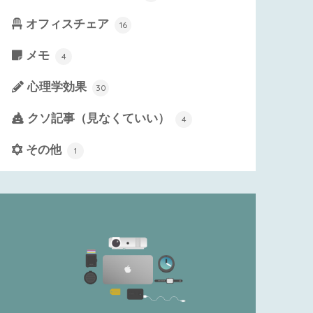
オフィスチェア
16
メモ
4
心理学効果
30
クソ記事（見なくていい）
4
その他
1