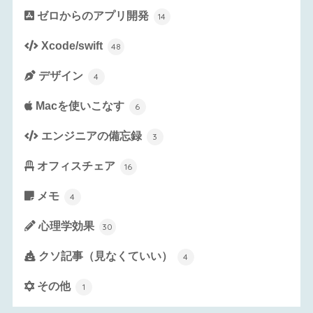
ゼロからのアプリ開発
14
Xcode/swift
48
デザイン
4
Macを使いこなす
6
エンジニアの備忘録
3
オフィスチェア
16
メモ
4
心理学効果
30
クソ記事（見なくていい）
4
その他
1