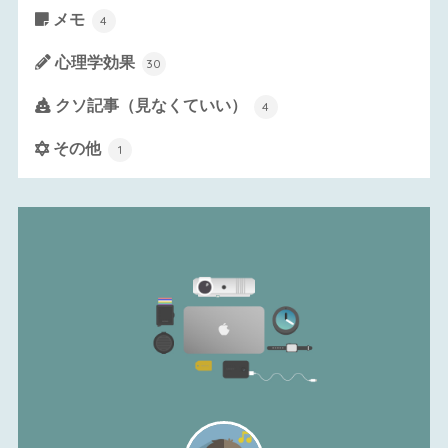
メモ
4
心理学効果
30
クソ記事（見なくていい）
4
その他
1