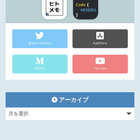
@satorikublog
AppStore
MENTA
YouTube
アーカイブ