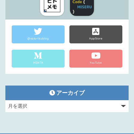
@satorikublog
AppStore
MENTA
YouTube
アーカイブ