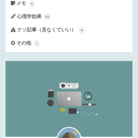
メモ
4
心理学効果
30
クソ記事（見なくていい）
4
その他
1