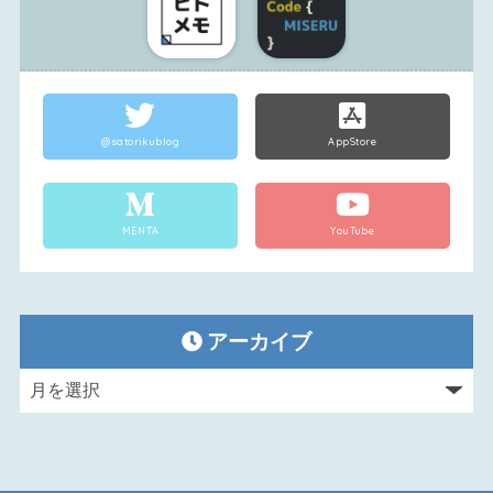
@satorikublog
AppStore
MENTA
YouTube
アーカイブ