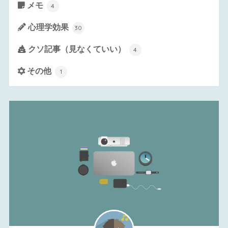
メモ
4
心理学効果
30
クソ記事（見なくていい）
4
その他
1