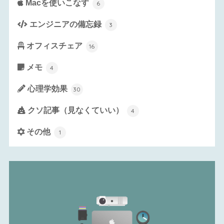
Macを使いこなす
6
エンジニアの備忘録
3
オフィスチェア
16
メモ
4
心理学効果
30
クソ記事（見なくていい）
4
その他
1